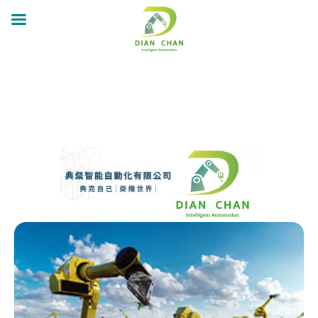
跳
至
主
要
內
容