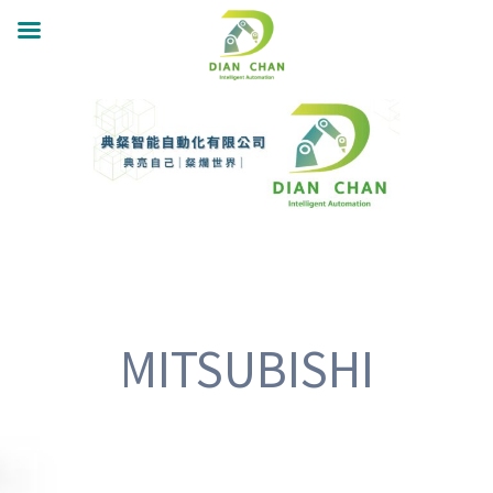
跳
至
主
要
內
容
MITSUBISHI