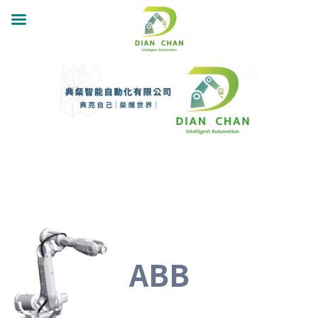
跳
至
主
要
內
容
ABB