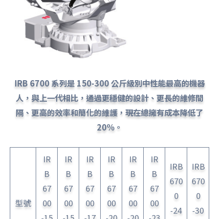
IRB 6700 系列是 150-300 公斤級別中性能最高的機器
人，與上一代相比，通過更穩健的設計、更長的維修間
隔、更高的效率和簡化的維護，現在總擁有成本降低了
20%。
IR
IR
IR
IR
IR
IR
IRB
IRB
B
B
B
B
B
B
670
670
67
67
67
67
67
67
0
0
型號
00
00
00
00
00
00
-24
-30
-15
-15
-17
-20
-20
-23