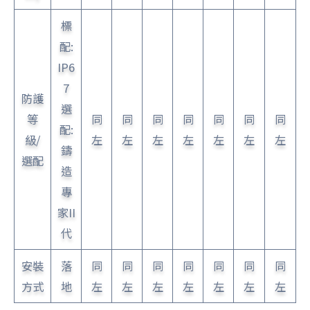
標
配:
IP6
7
防護
選
等
同
同
同
同
同
同
同
配:
級/
左
左
左
左
左
左
左
鑄
選配
造
專
家II
代
安裝
落
同
同
同
同
同
同
同
方式
地
左
左
左
左
左
左
左