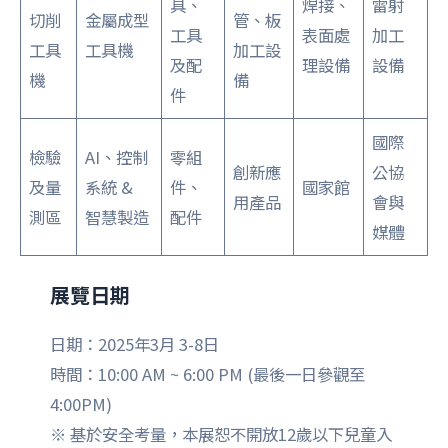
具、
焊接、
雷射
切削
金屬成型
管、板
工具
表面處
加工
工具
工具機
加工設
及配
理設備
設備
機
備
件
國際
檢驗
AI、控制
零組
創新應
公協
及量
系統 &
件、
國家館
用產品
會與
測區
智慧製造
配件
媒體
展覽日期
日期：2025年3月 3-8日
時間：10:00 AM ~ 6:00 PM (最後一日參觀至
4:00PM)
※ 基於安全考量，本展恕不開放12歲以下兒童入