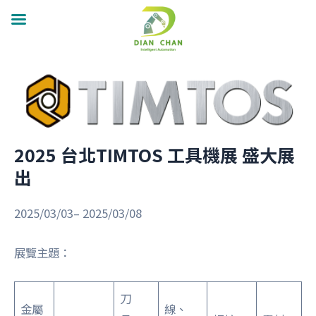
跳
至
主
要
2025 台北TIMTOS 工具機展 盛大展
內
出
容
2025/03/03– 2025/03/08
展覽主題：
刀
金屬
線、