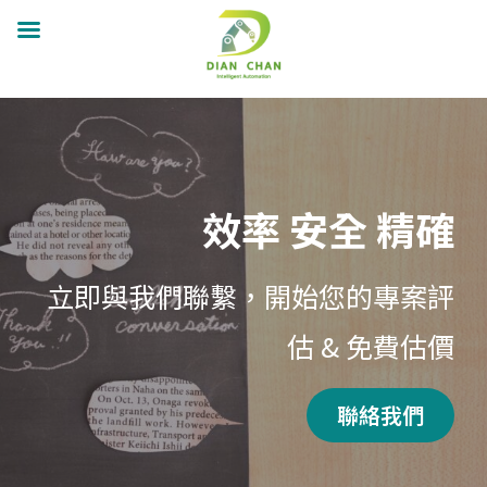
跳
至
主
要
效率 安全 精確
內
容
立即與我們聯繫，開始您的專案評
估 & 免費估價
聯絡我們