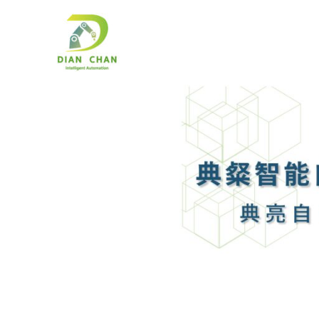
跳
至
主
要
內
容